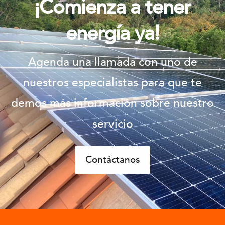
¡Comienza a tener
energía ya!
Agenda una llamada con uno de
nuestros especialistas para que te
demos más información sobre nuestro
servicio
Contáctanos