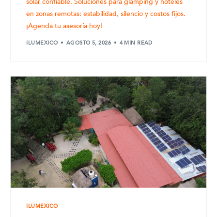
solar confiable. Soluciones para glamping y hoteles
en zonas remotas: estabilidad, silencio y costos fijos.
¡Agenda tu asesoría hoy!
ILUMEXICO
AGOSTO 5, 2026
4 MIN READ
ILUMEXICO