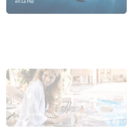
Energía solar para Airbnb en Tulum
ILUMEXICO
La transición de planta de luz a paneles solares
Iluméxico
ILUMEXICO