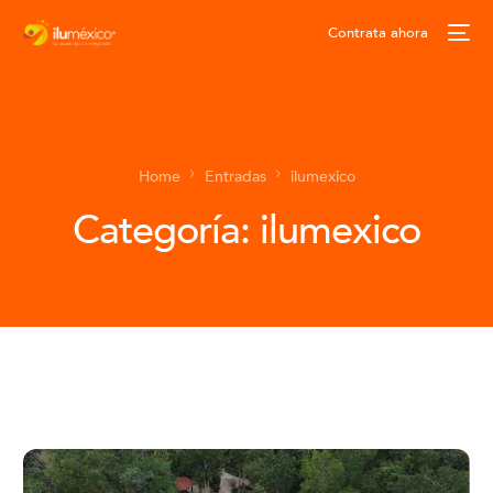
Contrata ahora
Home
Entradas
ilumexico
Categoría:
ilumexico