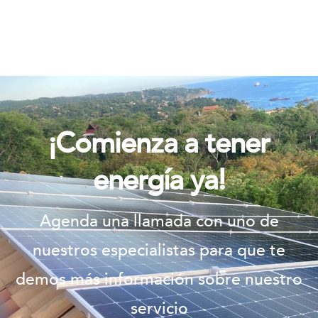
ILUMEXICO
¡Comienza a tener
energía ya!
Agenda una llamada con uno de
nuestros especialistas para que te
demos más información sobre nuestro
servicio