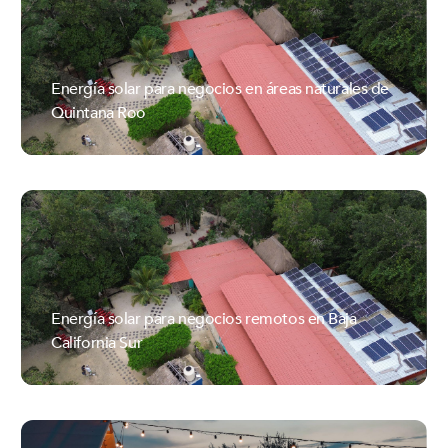
Energía solar para negocios en áreas naturales de
Quintana Roo
ILUMEXICO
Energía solar para negocios remotos en Baja
California Sur
ILUMEXICO