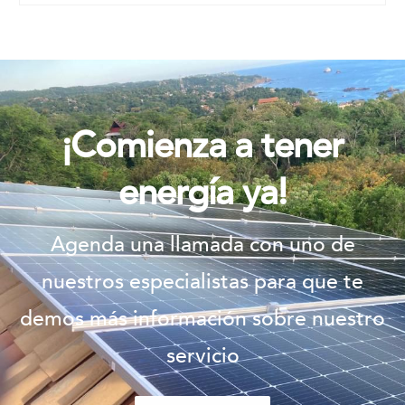
¡Comienza a tener
energía ya!
Agenda una llamada con uno de
nuestros especialistas para que te
demos más información sobre nuestro
servicio