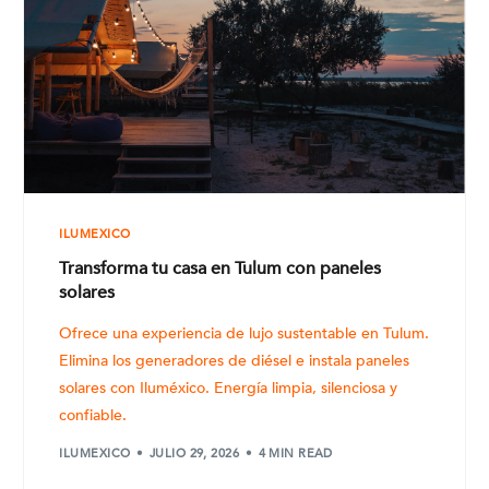
ILUMEXICO
Transforma tu casa en Tulum con paneles
solares
Ofrece una experiencia de lujo sustentable en Tulum.
Elimina los generadores de diésel e instala paneles
solares con Iluméxico. Energía limpia, silenciosa y
confiable.
ILUMEXICO
JULIO 29, 2026
4 MIN READ