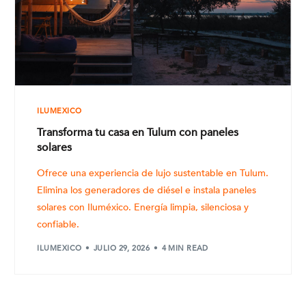
ILUMEXICO
Transforma tu casa en Tulum con paneles
solares
Ofrece una experiencia de lujo sustentable en Tulum.
Elimina los generadores de diésel e instala paneles
solares con Iluméxico. Energía limpia, silenciosa y
confiable.
ILUMEXICO
JULIO 29, 2026
4 MIN READ