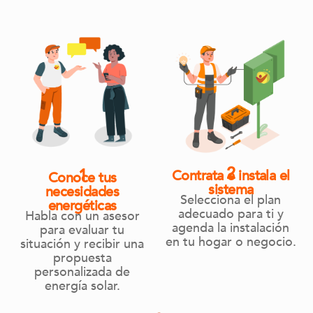
2
1
C
o
n
t
r
a
t
a
e
i
n
s
t
a
l
a
e
l
C
o
n
o
c
e
t
u
s
s
i
s
t
e
m
a
n
e
c
e
s
i
d
a
d
e
s
Selecciona
el
plan
e
n
e
r
g
é
t
i
c
a
s
adecuado
para
ti
y
Habla
con
un
asesor
agenda
la
instalación
para
evaluar
tu
en
tu
hogar
o
negocio.
situación
y
recibir
una
propuesta
personalizada
de
energía
solar.