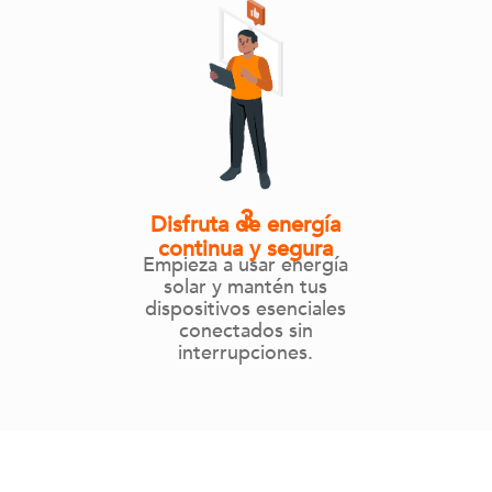
3
D
i
s
f
r
u
t
a
d
e
e
n
e
r
g
í
a
c
o
n
t
i
n
u
a
y
s
e
g
u
r
a
Empieza
a
usar
energía
solar
y
mantén
tus
dispositivos
esenciales
conectados
sin
interrupciones.