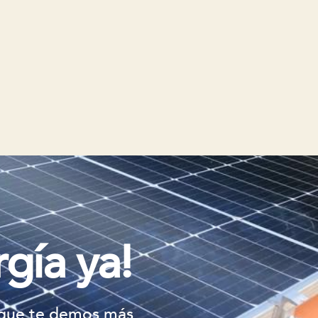
gía ya!
 que te demos más