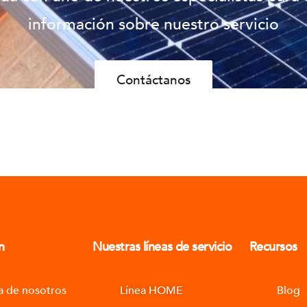
información sobre nuestro servicio
Contáctanos
n
Nuestras líneas de servicio
Recursos
a de nosotros
Línea HOME
Blog